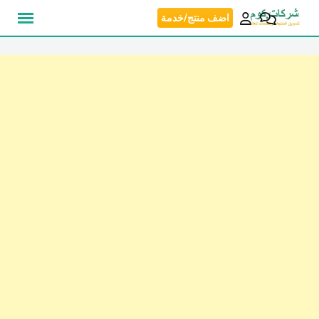
نتقل
اضف منتج/خدمة
لى
لمحتوى