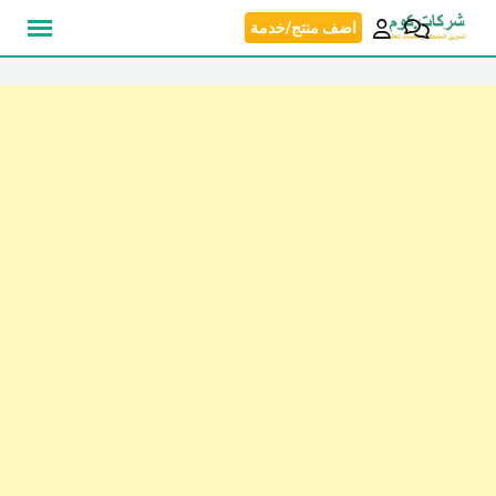
نتقل
اضف منتج/خدمة
لى
لمحتوى