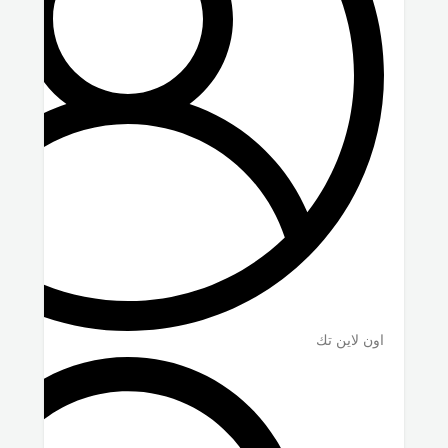
اون لاين تك