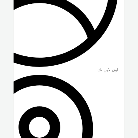
اون لاين تك