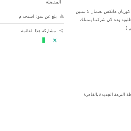
المفضلة
كوريان مستورد لعمل قرص و احوض الحمامات و المطابخ كوريان هانكس بضمان 5 سنين
بلغ عن سوء استخدام
لوبه وده لان شركتنا بتمتلك
 )
مشاركة هذا القائمة: