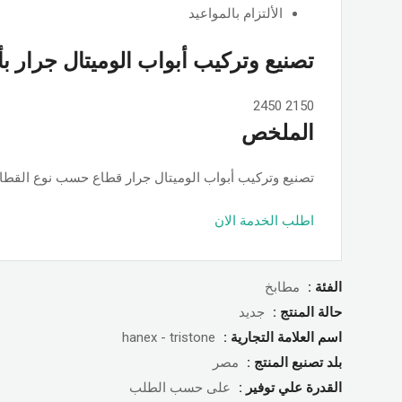
الألتزام بالمواعيد
تصنيع وتركيب أبواب الوميتال جرار ب
2450
2150
الملخص
تصنيع وتركيب أبواب الوميتال جرار قطاع حسب نوع القطاع ps او جامبو او تانجو وجميع الألوان والمساحات, حسب الطلب بأسعار ممت
اطلب الخدمة الان
الفئة :
مطابخ
حالة المنتج :
جديد
اسم العلامة التجارية :
hanex - tristone
بلد تصنبع المنتج :
مصر
القدرة علي توفير :
على حسب الطلب