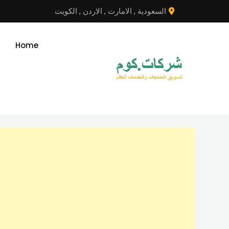
نتقل
السعودية
,
الامارت
,
الاردن
,
الكويت
لى
لمحتوى
Home