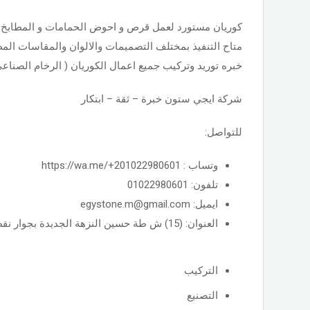
متاح التنفيذ بمختلف التصميمات والالوان والمقاسات المط
خبره توريد وتركيب جميع اعمال الكوريان ( الرخام الصناعي
شركة ايجي ستون خبرة – ثقة – ابتكار
للتواصل:
وتساب : https://wa.me/+201022980601
تلفون: 01022980601
ايميل: egystone.m@gmail.com
العنوان: (15) ش طة حسين النزهة الجديدة بجوار نقطة النزهة الجديدة ,القاهرة
التركيب
التصنيع