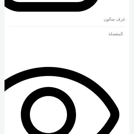
غرف صالون
المفضلة