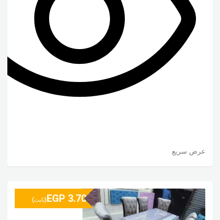
عرض سريع
EGP
3.70
(ثابت)