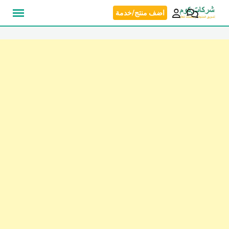
نتقل
اضف منتج/خدمة
لى
لمحتوى