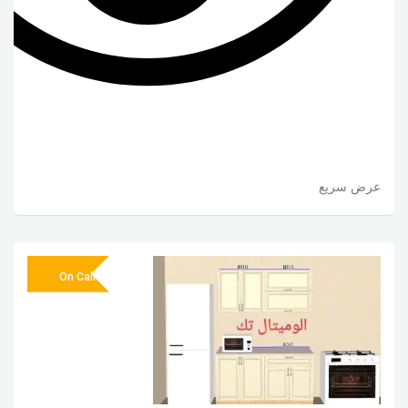
عرض سريع
On Call