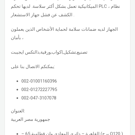
الميكانيكية تعمل بشكل أكثر سلاسة. لديها تحكم PLC ، نظام
الكشف عن فشل جهاز الاستشعار .
الجهاز لديه ضمانات سلامة لحماية الأشخاص الذين يعملون
بأمان ،
تصنيع,تشكيل,اكواب,ورقية,دالتكس ايجيبت
يمكنكم الاتصال بنا على:
002-01001160396
002-01272227795
002-047-3107078
العنوان:
جمهورية مصر العربية
– القاهرة – دائرى المعادى وان قطامية 65 (برج O120 )