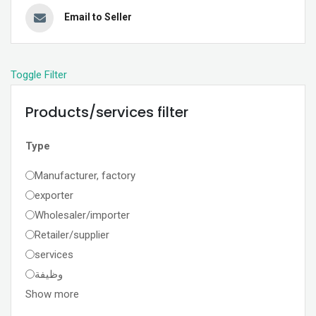
Email to Seller
Toggle Filter
Products/services filter
Type
Manufacturer, factory
exporter
Wholesaler/importer
Retailer/supplier
services
وظيفة
Show more