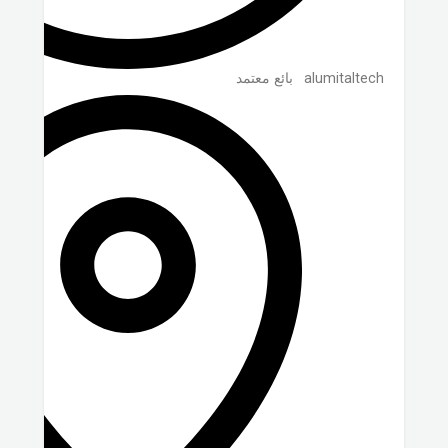
alumitaltech
بائع معتمد