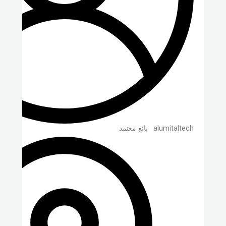
alumitaltech
بائع معتمد