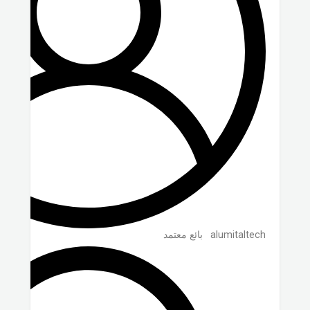
alumitaltech
بائع معتمد