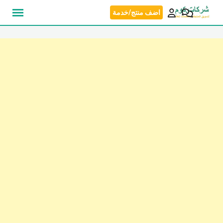
انتق
اضف منتج/خدمة
إل
المحتو