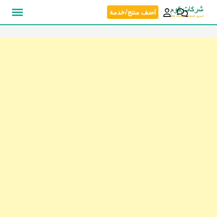
نتقل
اضف منتج/خدمة
لى
لمحتوى