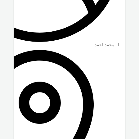
ا . محمد احمد