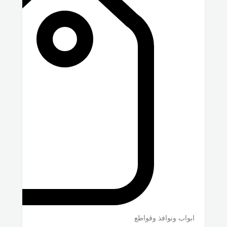
ابواب ونوافذ وقواطع