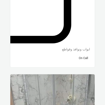
ابواب ونوافذ وقواطع
On Call