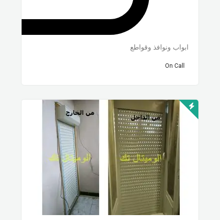
ابواب ونوافذ وقواطع
On Call