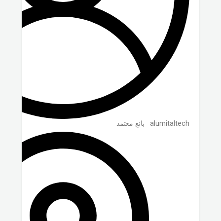
alumitaltech
بائع معتمد