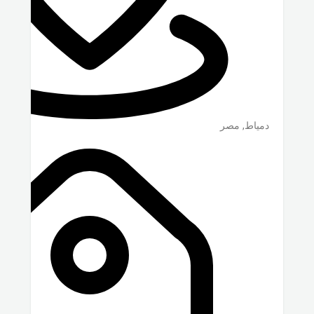
دمياط
,
مصر