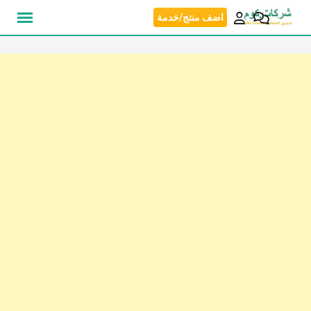
نتقل
اضف منتج/خدمة
لى
لمحتوى