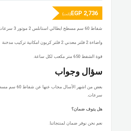
EGP
2,736
(ثابت)
شفاط 60 سم مسطح ایطالي استانلس 2 موتور 3 سرعات
واضاءة 2 فلتر معدني 2 فلتر كربون امكانیة تركیب مدخنة
قوة الشفط 650 متر مكعب لكل ساعة.
سؤال وجواب
سرعات.
هل يتوف ضمان؟
نعم نحن نوفر ضمان لمنتجاتنا.