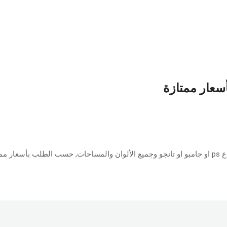
أسعار ممتازة
ازة.