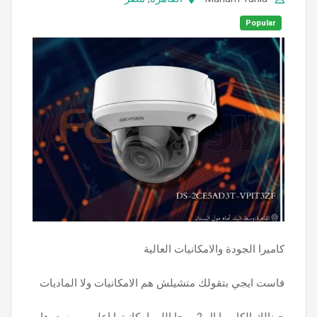
Popular
كاميرا الجودة والامكانيات العالية
فاست ايجي بتقولك متشيلش هم الامكانيات ولا الماديات
جبنالك الكاميرا ال 2 ميجا اللى امكانيتها اعلى من سعرها