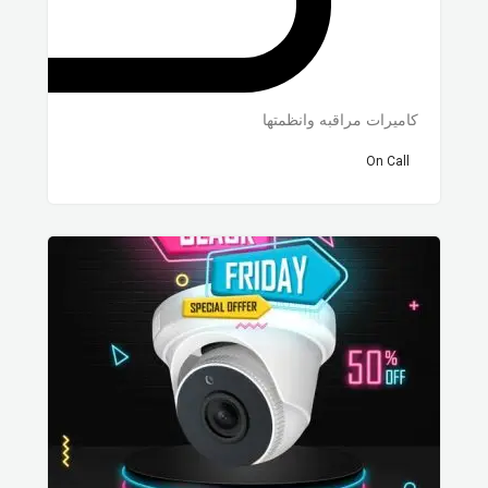
كاميرات مراقبه وانظمتها
On Call