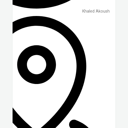
Khaled Akoush