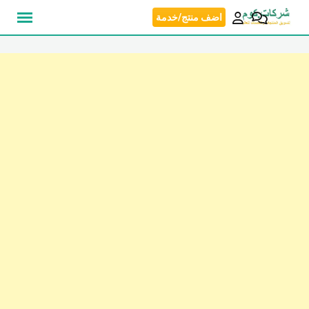
نتقل
اضف منتج/خدمة
لى
لمحتوى