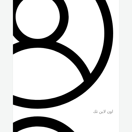
اون لاين تك