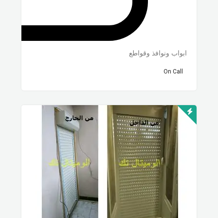
ابواب ونوافذ وقواطع
On Call