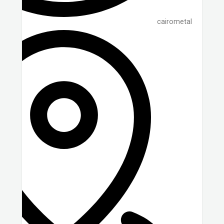
cairometal