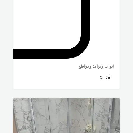
ابواب ونوافذ وقواطع
On Call