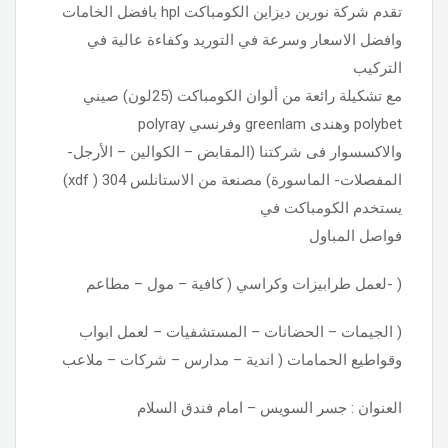
تقدم شركة نورين ديزاين الكومباكت hpl بافضل الخامات
وافضل الاسعار وسرعة في التوريد وكفاءة عالية في
التركيب
مع تشكيلة رائعة من ألوان الكومباكت (25لون) صيني
polybet وهندى greenlam وفرنسي polyray
والاكسسوار فى شركتنا (المقابض – الكوالين – الأرجل-
المفصلات- الماسورة) مصنعة من الاستانلس 304 ( xdf)
يستخدم الكومباكت في
فواصل المباول
( -لعمل طرابيزات وكراسي ( كافية – مول – مطاعم
( الجيمات – الحضانات – المستشفيات – لعمل ابواب
وقواطيع الحمامات ( اندية – مدارس – شركات – ملاعب
العنوان : جسر السويس – امام فندق السلام