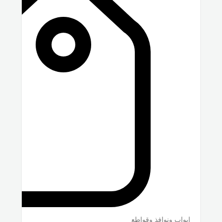
ابواب ونوافذ وقواطع