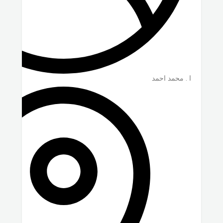
ا . محمد احمد