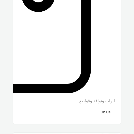
ابواب ونوافذ وقواطع
On Call