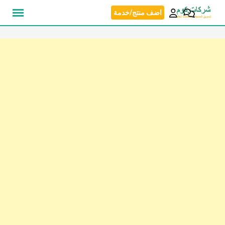
نتقل
اضف منتج/خدمة
لى
لمحتوى