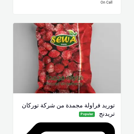
On Call
توريد فراولة مجمدة من شركة توركان
تريدنج
Popular