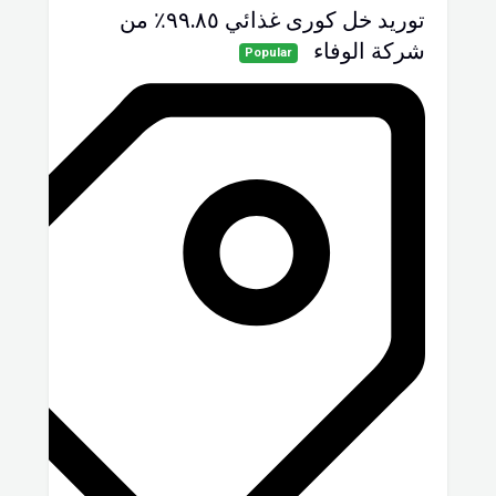
توريد خل كورى غذائي ٩٩.٨٥٪ من
شركة الوفاء
Popular