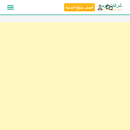
نتقل
اضف منتج/خدمة
لى
لمحتوى