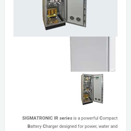
SIGMATRONIC IR series
is a powerful
C
ompact
B
attery
C
harger designed for power, water and