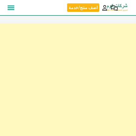
نتقل
اضف منتج/خدمة
لى
لمحتوى