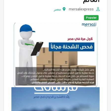
mersaliexpress
مصر
Popular