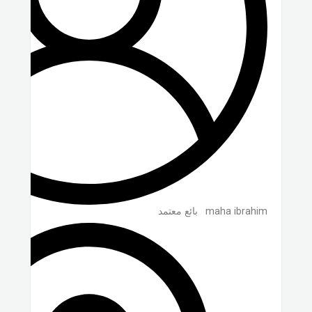
maha ibrahim
بائع معتمد