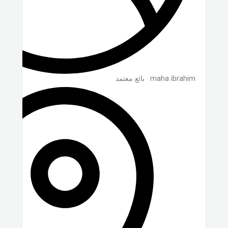
maha ibrahim
بائع معتمد