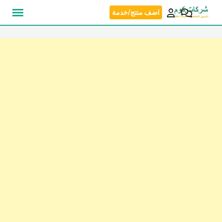
نتقل
اضف منتج/خدمة
لى
لمحتوى