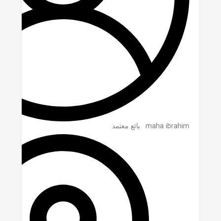
maha ibrahim
بائع معتمد