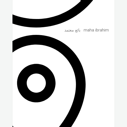
maha ibrahim
بائع معتمد