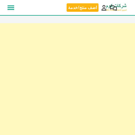
نتقل
اضف منتج/خدمة
لى
لمحتوى