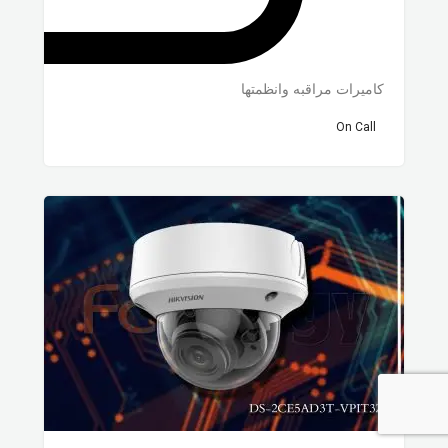
كاميرات مراقبه وانظمتها
On Call