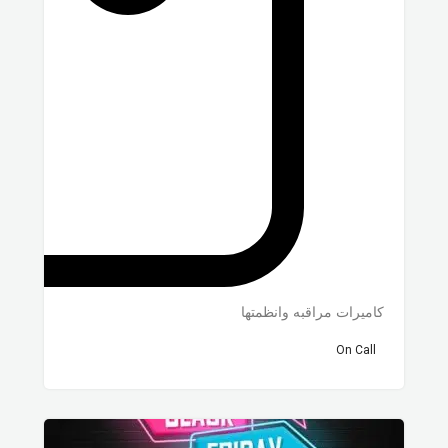
كاميرات مراقبه وانظمتها
On Call