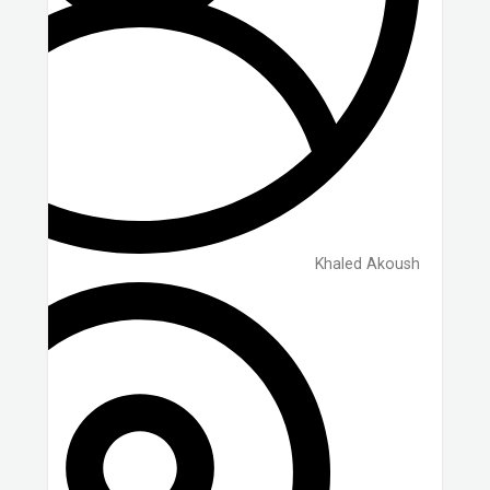
Khaled Akoush