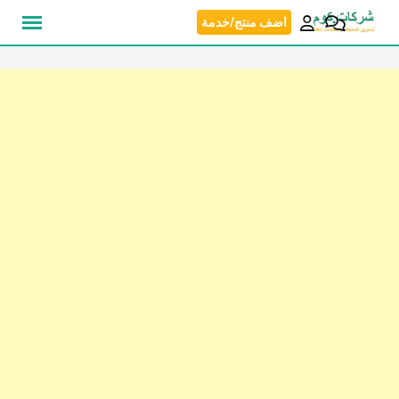
نتقل
اضف منتج/خدمة
لى
لمحتوى