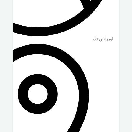
اون لاين تك