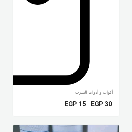
أكواب و أدوات الشرب
EGP
15
EGP
30
–