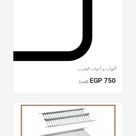
أكواب و أدوات الشرب
EGP
750
(ثابت)