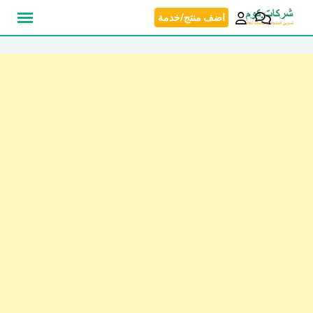
نتقل
اضف منتج/خدمة
لى
لمحتوى