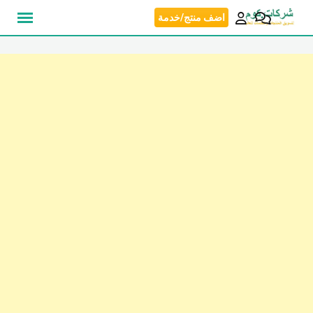
نتقل
اضف منتج/خدمة
لى
لمحتوى