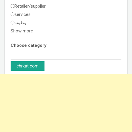
Retailer/supplier
services
وظيفة
Show more
Choose category
chrkat com