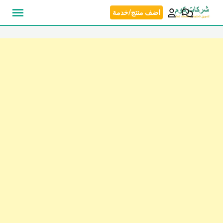
نتقل
اضف منتج/خدمة
لى
لمحتوى