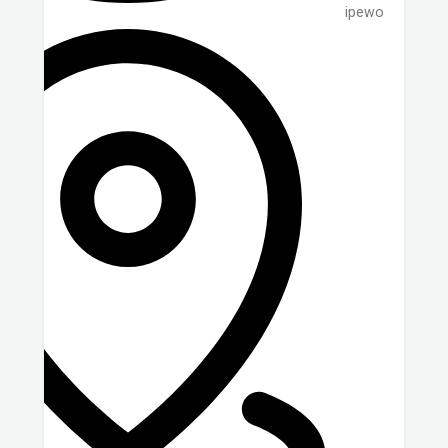
ipewo