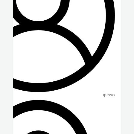
ipewo