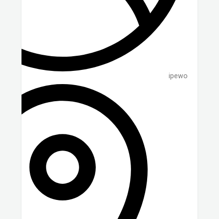
ipewo