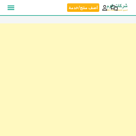
نتقل
اضف منتج/خدمة
لى
لمحتوى