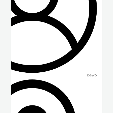
ipewo