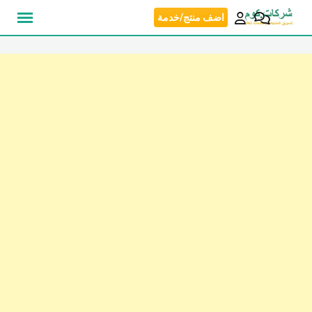
نتقل
اضف منتج/خدمة
لى
لمحتوى