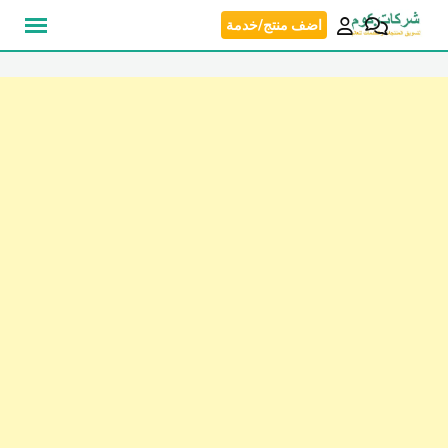
نتقل
اضف منتج/خدمة
لى
لمحتوى