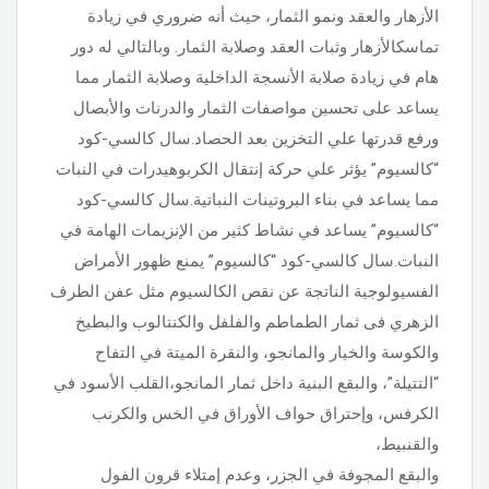
الأزهار والعقد ونمو الثمار، حيث أنه ضروري في زيادة
تماسكالأزهار وثبات العقد وصلابة الثمار. وبالتالي له دور
هام في زيادة صلابة الأنسجة الداخلية وصلابة الثمار مما
يساعد على تحسين مواصفات الثمار والدرنات والأبصال
ورفع قدرتها علي التخزين بعد الحصاد.سال كالسي-كود
“كالسيوم” يؤثر علي حركة إنتقال الكربوهيدرات في النبات
مما يساعد في بناء البروتينات النباتية.سال كالسي-كود
“كالسيوم” يساعد في نشاط كثير من الإنزيمات الهامة في
النبات.سال كالسي-كود “كالسيوم” يمنع ظهور الأمراض
الفسيولوجية الناتجة عن نقص الكالسيوم مثل عفن الطرف
الزهري فى ثمار الطماطم والفلفل والكنتالوب والبطيخ
والكوسة والخيار والمانجو، والنقرة الميتة في التفاح
“التتيلة”، والبقع البنية داخل ثمار المانجو،القلب الأسود في
الكرفس، وإحتراق حواف الأوراق في الخس والكرنب
والقنبيط،
والبقع المجوفة في الجزر، وعدم إمتلاء قرون الفول