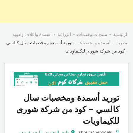
الرئيسية
منتجات وخدمات
الزراعة
اسمدة واعلاف وادويه
بيطرية
أسمدة ومخصبات
توريد أسمدة ومخصبات سال كالسي
– كود من شركة شورى للكيماويات
توريد أسمدة ومخصبات سال
كالسي – كود من شركة شورى
للكيماويات
shourachemicals
وادى النطرون
,
البحيرة
,
مصر