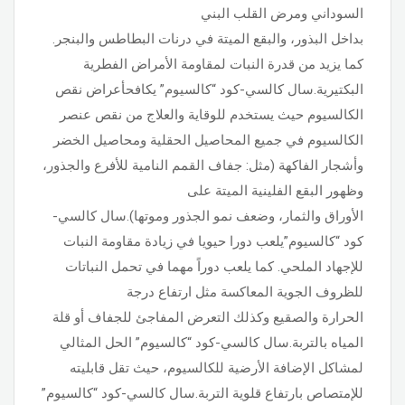
السوداني ومرض القلب البني
بداخل البذور، والبقع الميتة في درنات البطاطس والبنجر.
كما يزيد من قدرة النبات لمقاومة الأمراض الفطرية
البكتيرية.سال كالسي-كود “كالسيوم” يكافحأعراض نقص
الكالسيوم حيث يستخدم للوقاية والعلاج من نقص عنصر
الكالسيوم في جميع المحاصيل الحقلية ومحاصيل الخضر
وأشجار الفاكهة (مثل: جفاف القمم النامية للأفرع والجذور،
وظهور البقع الفلينية الميتة على
الأوراق والثمار، وضعف نمو الجذور وموتها).سال كالسي-
كود “كالسيوم”يلعب دورا حيويا في زيادة مقاومة النبات
للإجهاد الملحي. كما يلعب دوراً مهما في تحمل النباتات
للظروف الجوية المعاكسة مثل ارتفاع درجة
الحرارة والصقيع وكذلك التعرض المفاجئ للجفاف أو قلة
المياه بالتربة.سال كالسي-كود “كالسيوم” الحل المثالي
لمشاكل الإضافة الأرضية للكالسيوم، حيث تقل قابليته
للإمتصاص بارتفاع قلوية التربة.سال كالسي-كود “كالسيوم”