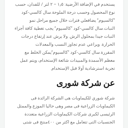
يستخدم في الإضافة الأرضية: ١٫٥ – ٢ لتر / للفدان، حسب
نوع المحصول وحسب درجة الملوحة.سال كالسي-كود
“كالسيوم” يضافعلي فترات خلال جميع مراحل نمو
النبات.سال كالسي-كود “كالسيوم” يجب تغطية كافة أجزاء
النبات جيدا بمحلول الرش. ولا يرش عند إرتفاع درجات
الحرارة. ويراعي عدم تجاوز النسب والمعدلات
المقررة.سال كالسي-كود “كالسيوم”يمكن الخلط مع
معظم الأسمدة والمبيدات شائعة الإستخدام، ويتم عمل
تجربة استرشادية أولا قبل الإستخدام.
عن شركة شورى
شركة شوري للكيماويات هى الشركة الرائدة فى
الكيماويات الزراعية فى مصر وهى حاليا الموزع والممثل
الرئيسى لكبرى شركات الكيماويات الزراعية متعددة
الجنسيات التى تتعامل مع اكثر من ٤٠٠منتج فى شتى