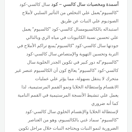
أسمدة ومخصبات
سال كالسي – كود
سال كالسي-كود
“كالسيوم”يعمل علي التخلص من التأثير السلبي لأملاح
الصوديوم علي النبات عن طريق
استبداله بالكالسيومسال كالسي-كود “كالسيوم” يعمل
علي تحسين نسبة الكاتيونات في مياه الري وبالتالي
جودتها.سال كالسي-كود “كالسيوم”يمنع تراكم الأملاح في
التربة وتحسين التهوية والإمتصاص.سال كالسي-كود
“كالسيوم”له دور كبير في تكوين الجدر الخلوية.سال
كالسي-كود “كالسيوم” يعالج كون أن الكالسيوم عنصر غير
متحرك لا ينتقل بسهولة، مما يؤثر علي عمليات
الانقسام وإستطالة الخلايا ونمو القمم المرستيمية، لذا
يعمل علي تنشيط الأنسجة المرستيمية في القمم النامية
كما أنه ضروري
لإستطالة الخلايا والإنقسام الخلوي.سال كالسي-كود
“كالسيوم” سماد غني بالكالسيوم، وهو من العناصر
الضرورية لنمو النبات ويحتاجه النبات خلال مراحل تكوين