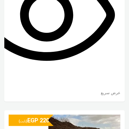
عرض سريع
EGP
220
(ثابت)