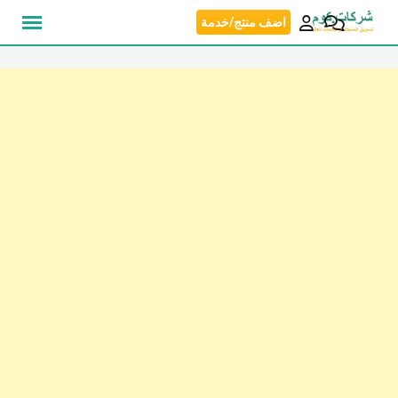
نتقل
اضف منتج/خدمة
لى
لمحتوى