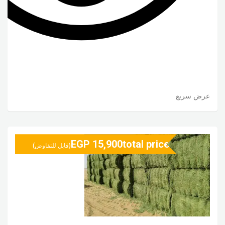
عرض سريع
EGP
15,900
total price
(قابل للتفاوض)