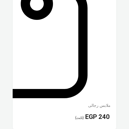
ملابس رجالى
EGP
240
(ثابت)