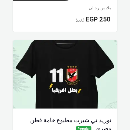
ملابس رجالى
EGP
250
(ثابت)
توريد تي شيرت مطبوع خامة قطن
مصري
Popular