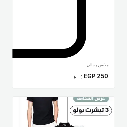
ملابس رجالى
EGP
250
(ثابت)