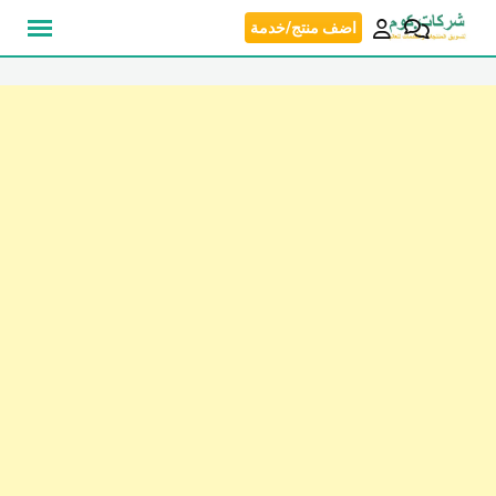
نتقل
اضف منتج/خدمة
لى
لمحتوى