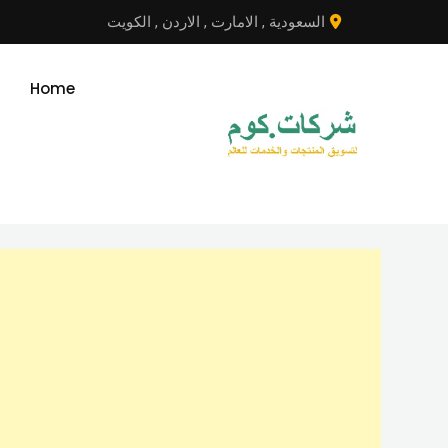
نتقل
السعودية
,
الامارت
,
الاردن
,
الكويت
لى
لمحتوى
Home