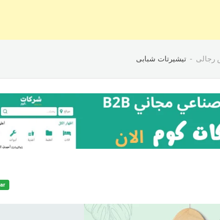
 رجالى
تيشيرتات شبابى
ar