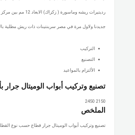
رديتيرات ريشه وماسورة ( زكزاك) الابعاد 12 مم بين مركز الماسورة والمركز الاخر
جديدنا ولاول مرة في مصر سربنتينات ذات ريش مطلية بالق
التركيب
التصنيع
الألتزام بالمواعيد
تصنيع وتركيب أبواب الوميتال جرار ب
2450
2150
الملخص
تصنيع وتركيب أبواب الوميتال جرار قطاع حسب نوع القطاع ps او جامبو او تانجو وجميع الألوان والمساحات, حسب الطلب بأسعار ممت