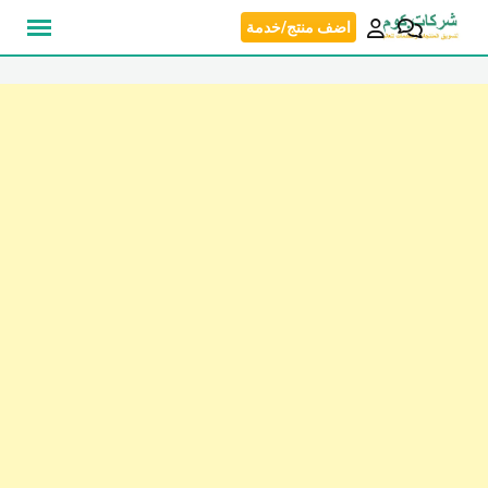
نتقل
اضف منتج/خدمة
لى
لمحتوى