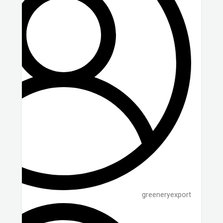
greeneryexport