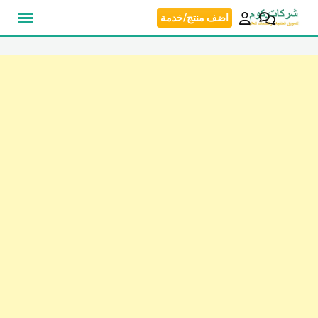
نتقل
اضف منتج/خدمة
لى
لمحتوى