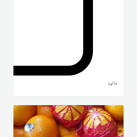
فاكهة