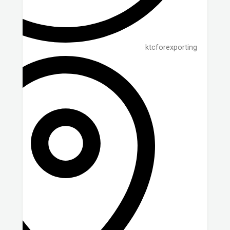
ktcforexporting