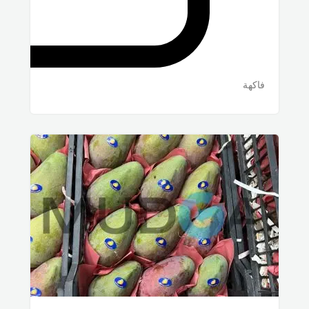
فاكهة