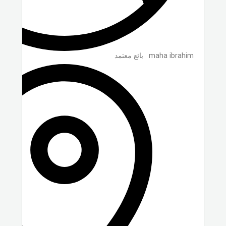
maha ibrahim
بائع معتمد