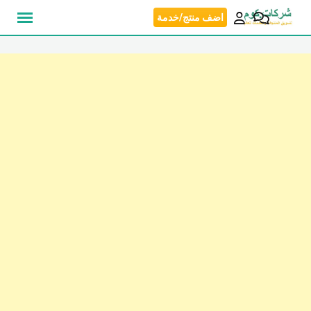
نتقل
اضف منتج/خدمة
لى
لمحتوى