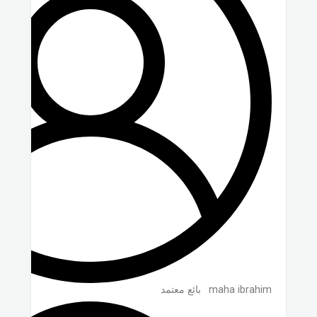
maha ibrahim
بائع معتمد