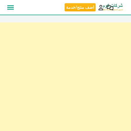
نتقل
اضف منتج/خدمة
لى
لمحتوى