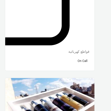
قواطع كهربائية
On Call