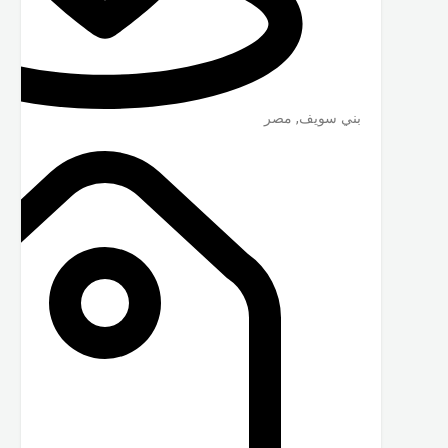
بني سويف
,
مصر