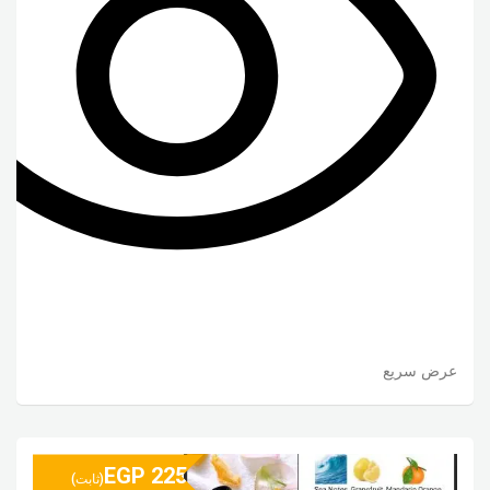
عرض سريع
EGP
225
(ثابت)