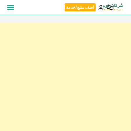
نتقل
اضف منتج/خدمة
لى
لمحتوى