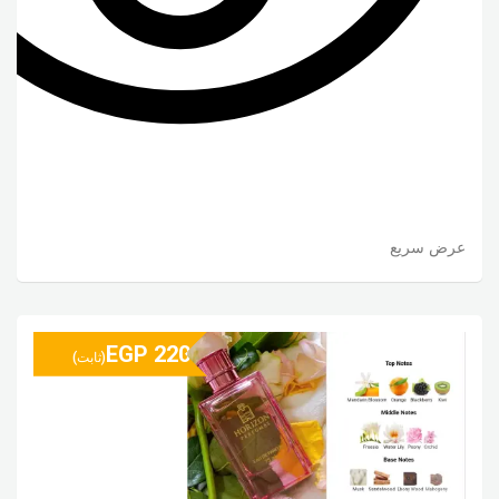
عرض سريع
EGP
220
(ثابت)