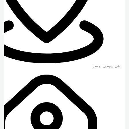
بني سويف
,
مصر