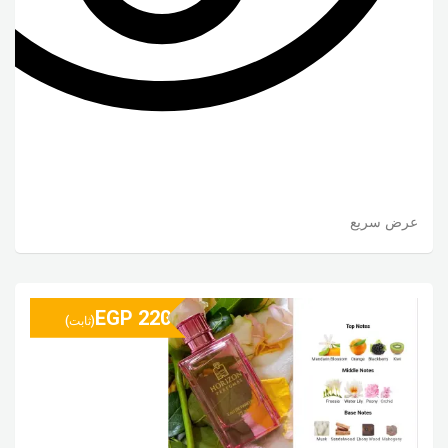
عرض سريع
EGP
220
(ثابت)