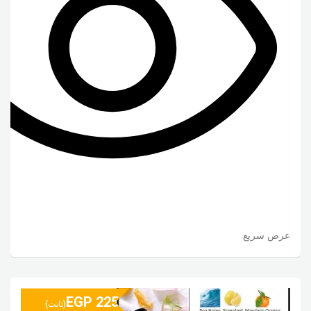
عرض سريع
EGP
225
(ثابت)