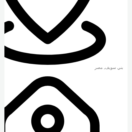
بني سويف
,
مصر