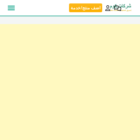
نتقل
اضف منتج/خدمة
لى
لمحتوى