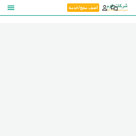
نتقل
اضف منتج/خدمة
لى
لمحتوى