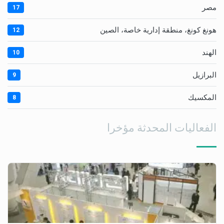
مصر
17
هونغ كونغ، منطقة إدارية خاصة، الصين
12
الهند
10
البرازيل
9
المكسيك
8
الفعاليات المحدثة مؤخرا