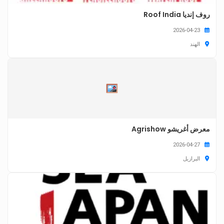
روف إنديا Roof India
2026-04-23
الهند
معرض أغريشو Agrishow
2026-04-27
البرازيل