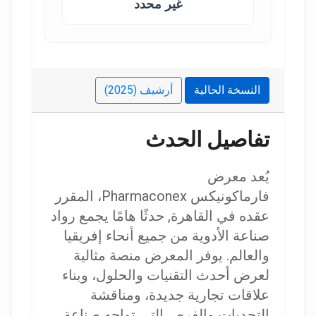
غير محدد
النسخة الحالية
أرشيف (2025)
تفاصيل الحدث
يُعد معرض
فارماكونيكس Pharmaconex، المقرر
عقده في القاهرة, حدثًا هامًا يجمع رواد
صناعة الأدوية من جميع أنحاء إفريقيا
والعالم. يوفر المعرض منصة مثالية
لعرض أحدث التقنيات والحلول، وبناء
علاقات تجارية جديدة، ومناقشة
التحديات والفرص التي تواجه صناعة