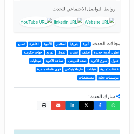
روابط التواصل الاجتماعي للحدث
مجالات الحدث:
أدوية
إفريقيا
استثمار
الأدوية
القاهرة
تصنيع
تطوير أدوية جديدة
تغليف
تقنيات
تمويل
توزيع
جهات حكومية
حلول
سوق الأدوية
صحة المرضى.
صناعة الأدوية
صيدليات
علاقات تجارية
عيادات
فارماكونيكس
قوى عاملة ماهرة
مؤسسات بحثية
مستشفيات
شارك الحدث: