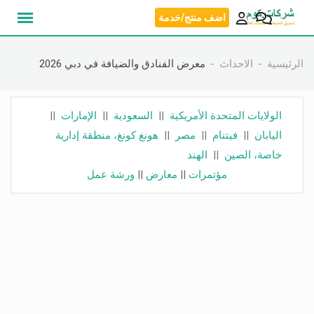
نتقل
اضف منتج/خدمة
لى
لمحتوى
الرئيسية
الاحداث
معرض الفنادق والضيافة في دبي 2026
الولايات المتحدة الأمريكية
||
السعودية
||
الإمارات
||
اليابان
||
فيتنام
||
مصر
||
هونغ كونغ، منطقة إدارية
خاصة، الصين
||
الهند
مؤتمرات
||
معارض
||
ورشة عمل