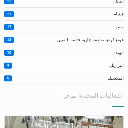
اليابان
23
فيتنام
21
مصر
17
هونغ كونغ، منطقة إدارية خاصة، الصين
12
الهند
10
البرازيل
9
المكسيك
8
الفعاليات المحدثة مؤخرا