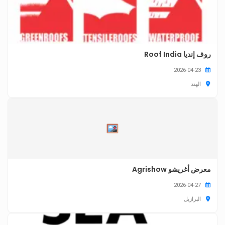
روف إنديا Roof India
2026-04-23
الهند
معرض أغريشو Agrishow
2026-04-27
البرازيل