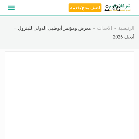
نتقل
اضف منتج/خدمة
لى
لمحتوى
الرئيسية
الاحداث
معرض ومؤتمر أبوظبي الدولي للبترول –
أديبك 2026