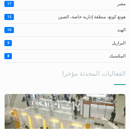
مصر
17
هونغ كونغ، منطقة إدارية خاصة، الصين
12
الهند
10
البرازيل
9
المكسيك
8
الفعاليات المحدثة مؤخرا