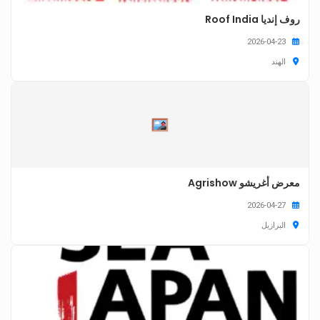
روف إنديا Roof India
2026-04-23
الهند
معرض أغريشو Agrishow
2026-04-27
البرازيل