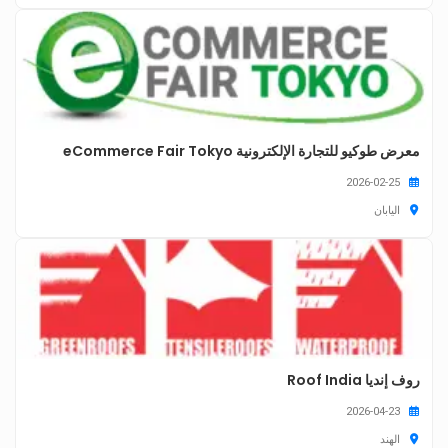
معرض طوكيو للتجارة الإلكترونية eCommerce Fair Tokyo
2026-02-25
اليابان
روف إنديا Roof India
2026-04-23
الهند