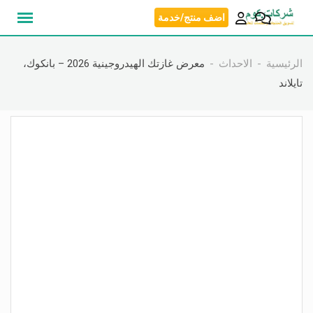
نتقل
اضف منتج/خدمة
لى
لمحتوى
الرئيسية
الاحداث
معرض غازتك الهيدروجينية 2026 – بانكوك،
تايلاند