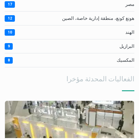
مصر
17
هونغ كونغ، منطقة إدارية خاصة، الصين
12
الهند
10
البرازيل
9
المكسيك
8
الفعاليات المحدثة مؤخرا