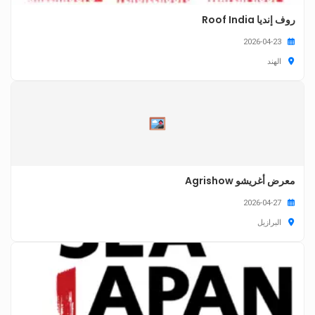
روف إنديا Roof India
2026-04-23
الهند
معرض أغريشو Agrishow
2026-04-27
البرازيل