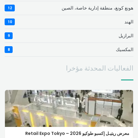
هونغ كونغ، منطقة إدارية خاصة، الصين
12
الهند
10
البرازيل
9
المكسيك
8
الفعاليات المحدثة مؤخرا
معرض ريتيـل إكسبو طوكيو 2026 – Retail Expo Tokyo