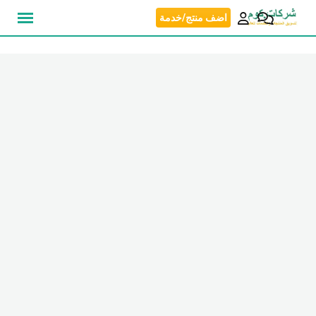
نتقل
اضف منتج/خدمة
لى
لمحتوى