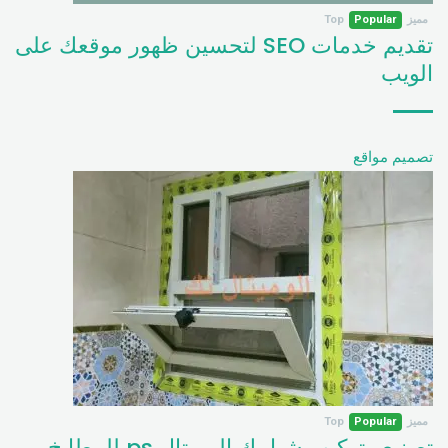
مميز
Popular
Top
تقديم خدمات SEO لتحسين ظهور موقعك على
الويب
تصميم مواقع
مميز
Popular
Top
تصنيع وتركيب شبابيك الوميتال ps للمطابخ