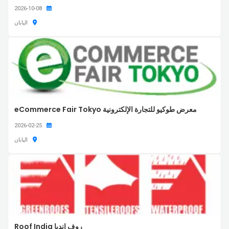
2026-10-08
اليابان
معرض طوكيو للتجارة الإلكترونية eCommerce Fair Tokyo
2026-02-25
اليابان
روف إنديا Roof India