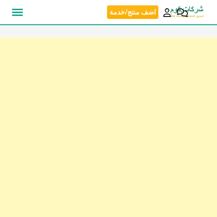
نتقل
اضف منتج/خدمة
لى
لمحتوى