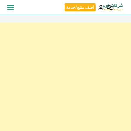
نتقل
اضف منتج/خدمة
لى
لمحتوى