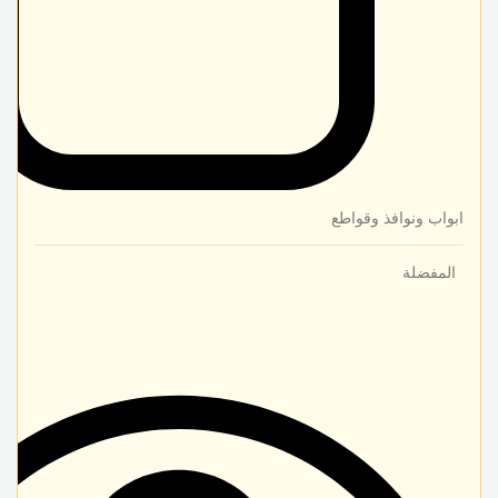
ابواب ونوافذ وقواطع
المفضلة