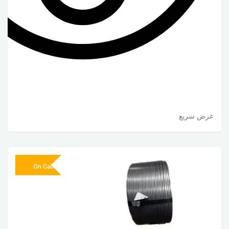
عرض سريع
On Call