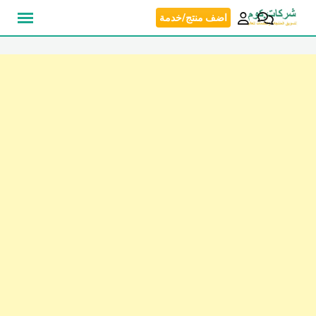
نتقل
اضف منتج/خدمة
لى
لمحتوى