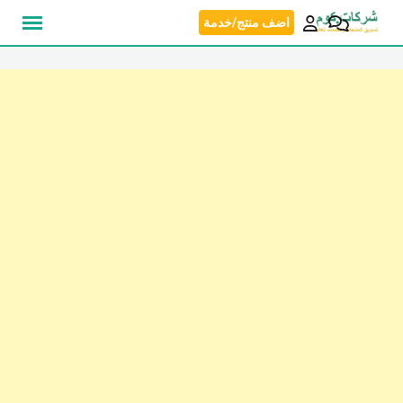
نتقل
اضف منتج/خدمة
لى
لمحتوى