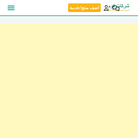
نتقل
اضف منتج/خدمة
لى
لمحتوى