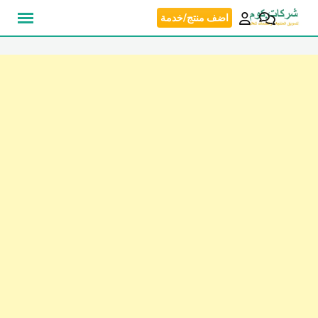
نتقل
اضف منتج/خدمة
لى
لمحتوى